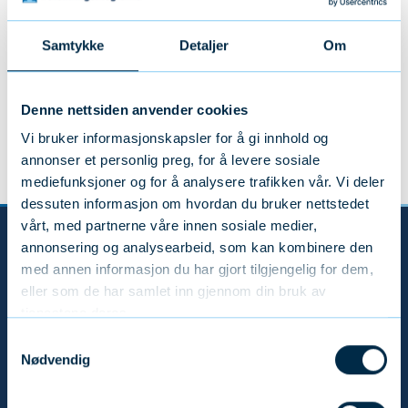
– Dette er et år der vi må være ærlige om at pilene
peker feil vei. Vi går tilbake i den totale
Samtykke
Detaljer
Om
leveringskvaliteten hos fire av de fem selskapene
som er vurdert. Det er skuffende, men det er også
nyttig – fordi det bekrefter at denne undersøkelsen
Denne nettsiden anvender cookies
måler noe reelt, og at det koster å ikke holde tritt,
Vi bruker informasjonskapsler for å gi innhold og
sier Alf-Petter Stendahl, leder for Liv- og
annonser et personlig preg, for å levere sosiale
Pensjonsutvalget i Forsikringsmeglerne
mediefunksjoner og for å analysere trafikken vår. Vi deler
dessuten informasjon om hvordan du bruker nettstedet
vårt, med partnerne våre innen sosiale medier,
Kontakt oss
annonsering og analysearbeid, som kan kombinere den
med annen informasjon du har gjort tilgjengelig for dem,
Forsikringsmeglerne
eller som de har samlet inn gjennom din bruk av
Postboks 9525 – Åskollen, N-3066 Drammen
tjenestene deres.
post@forsikringsmeglerne.no
Samtykkevalg
Nødvendig
Generalsekretær Jon Steen
Telefon:
(+47) 932 92 400