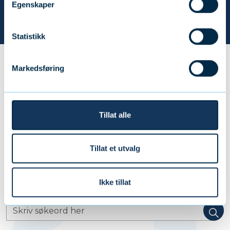
Egenskaper
Kontakt oss
Statistikk
Forside
Aktuelt
DNB fortsatt på topp blant pensjonsleverandørene
Markedsføring
Tillat alle
Postboks 9525 – Åskollen, 3066 Drammen
post@forsikringsmeglerne.no
Tillat et utvalg
Telefon:
93 29 24 00
Ikke tillat
Viktige lenker