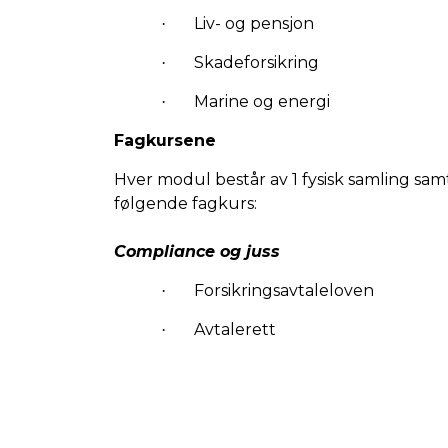
Liv- og pensjon
·
Skadeforsikring
·
Marine og energi
·
Fagkursene
Hver modul består av 1 fysisk samling sam
følgende fagkurs:
Compliance og juss
Forsikringsavtaleloven
·
Avtalerett
·
Erstatningsrett
·
GDPR
·
Hvitvasking/Økonomisk kriminal
·