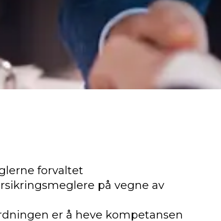
n
lerne forvaltet
orsikringsmeglere på vegne av
rdningen er å heve kompetansen