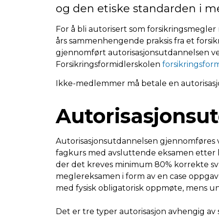
og den etiske standarden i m
For å bli autorisert som forsikringsmegle
års sammenhengende praksis fra et forsik
gjennomført autorisasjonsutdannelsen v
Forsikringsformidlerskolen
forsikringsfor
Ikke-medlemmer må betale en autorisasjons
Autorisasjonsu
Autorisasjonsutdannelsen gjennomføres ve
fagkurs med avsluttende eksamen etter h
der det kreves minimum 80% korrekte sva
meglereksamen i form av en case oppgav
med fysisk obligatorisk oppmøte, mens und
Det er tre typer autorisasjon avhengig av 