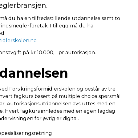
eglerbransjen.
r må du ha en tilfredsstillende utdannelse samt to
ringsmeglerforetak. I tillegg må du ha
ed
midlerskolen.no.
avgift på kr 10.000, - pr autorisasjon.
tdannelsen
d Forsikringsformidlerskolen og består av tre
vert fagkurs basert på multiple choice spørsmål
r. Autorisasjonsutdannelsen avsluttes med en
e. Hvert fagkurs innledes med en egen fagdag
ervisningen for øvrig er digital.
spesialiseringsretning