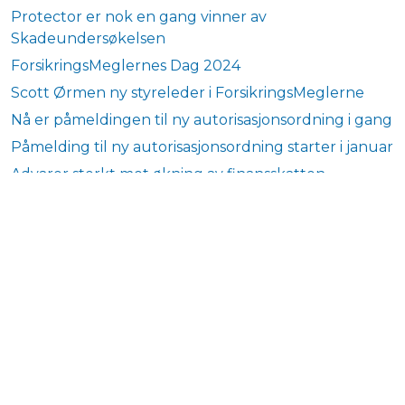
Protector er nok en gang vinner av
Skadeundersøkelsen
ForsikringsMeglernes Dag 2024
Scott Ørmen ny styreleder i ForsikringsMeglerne
Nå er påmeldingen til ny autorisasjonsordning i gang
Påmelding til ny autorisasjonsordning starter i januar
Advarer sterkt mot økning av finansskatten
Ny Autorisasjonsordning for forsikringsmeglere fra 1.
januar 2024
Presisering av reglene for etterutdanning
Suksess for Forsikringsformidlerskolen etter kun et
halvt års drift
Skadeundersøkelsen 2023
Pensjonsundersøkelsen 2023
Forsikringsmeglernes Dag 2023 nærmer seg!