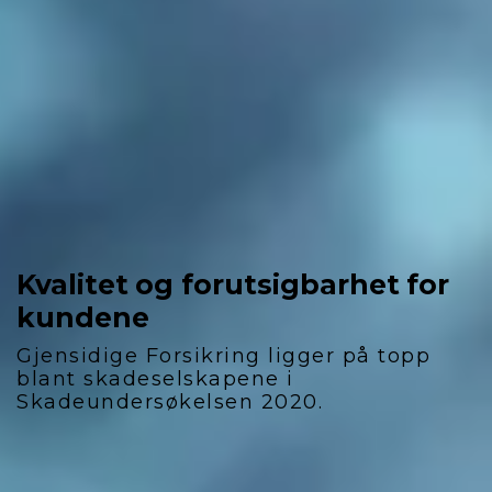
Kvalitet og forutsigbarhet for
kundene
Gjensidige Forsikring ligger på topp
blant skadeselskapene i
Skadeundersøkelsen 2020.